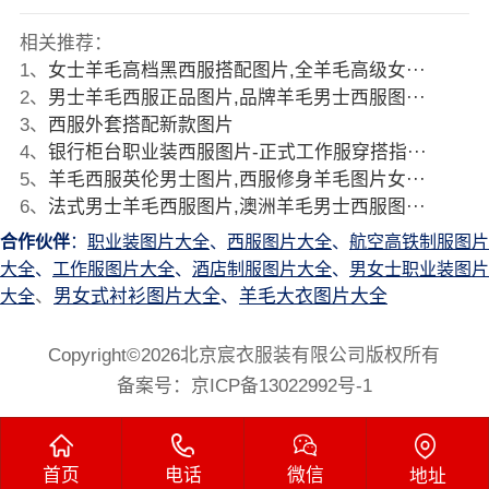
相关推荐：
1
、
女士羊毛高档黑西服搭配图片,全羊毛高级女···
2
、
男士羊毛西服正品图片,品牌羊毛男士西服图···
3
、
西服外套搭配新款图片
4
、
银行柜台职业装西服图片-正式工作服穿搭指···
5
、
羊毛西服英伦男士图片,西服修身羊毛图片女···
6
、
法式男士羊毛西服图片,澳洲羊毛男士西服图···
合作伙伴
：
职业装图片大全
、
西服图片大全
、
航空高铁制服图片
大全
、
工作服图片大全
、
酒店制服图片大全
、
男女士职业装图片
、
男女式衬衫图片大全
、
羊毛大衣图片大全
大全
Copyright©2026北京宸衣服装有限公司版权所有
备案号：
京ICP备13022992号-1
首页
电话
微信
地址