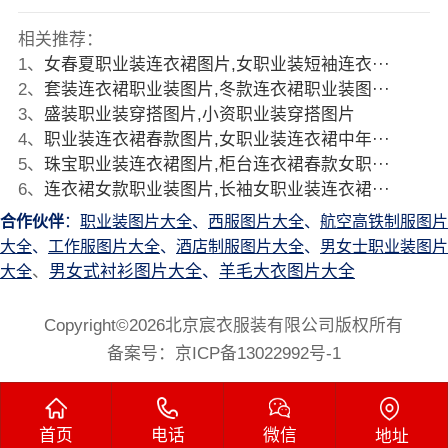
相关推荐：
1
、
女春夏职业装连衣裙图片,女职业装短袖连衣···
2
、
套装连衣裙职业装图片,冬款连衣裙职业装图···
3
、
盛装职业装穿搭图片,小资职业装穿搭图片
4
、
职业装连衣裙春款图片,女职业装连衣裙中年···
5
、
珠宝职业装连衣裙图片,柜台连衣裙春款女职···
6
、
连衣裙女款职业装图片,长袖女职业装连衣裙···
合作伙伴
：
职业装图片大全
、
西服图片大全
、
航空高铁制服图片
大全
、
工作服图片大全
、
酒店制服图片大全
、
男女士职业装图片
、
男女式衬衫图片大全
、
羊毛大衣图片大全
大全
Copyright©2026北京宸衣服装有限公司版权所有
备案号：
京ICP备13022992号-1
首页
电话
微信
地址