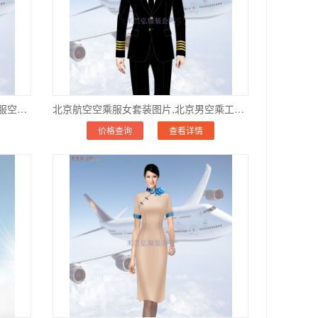
北京企业前台空姐服定做,公司迎宾客服空姐服订制
北京航空空乘服女套装图片,北京男空乘工作服定做款式
价格查询
查看详情