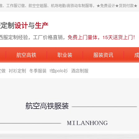
做、工作服订做、航空空姐服、机场地勤/高铁动车制服等，★免费设计★货到付款★
服定制
设计
与
生产
西服定制经验，工厂价格直销，
免费上门量体，15天送货上门！
航空高铁
职业装
服装资讯
定做
衬衫定制
冬季服装
t恤polo衫
酒店制服