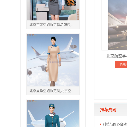
北京百荣空姐服定做品牌店,百荣空乘服订制公司
北京航空学
价格
北京夏季空姐服定制,北京空姐连衣裙订做图片
推荐资讯：
科技与匠心合璧