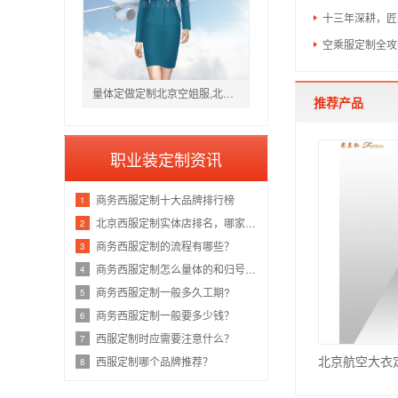
十三年深耕，匠
空乘服定制全攻
量体定做定制北京空姐服,北京空姐服量身订制订做
推荐产品
职业装定制资讯
商务西服定制十大品牌排行榜
1
北京西服定制实体店排名，哪家好？
2
商务西服定制的流程有哪些？
3
商务西服定制怎么量体的和归号方法？
4
商务西服定制一般多久工期?
5
商务西服定制一般要多少钱？
6
西服定制时应需要注意什么？
7
西服定制哪个品牌推荐？
8