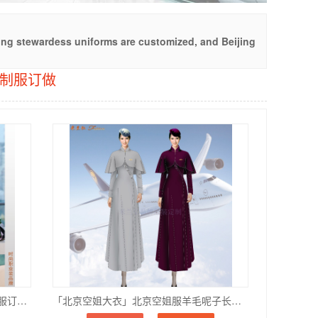
ing stewardess uniforms are customized, and Beijing
作制服订做
北京百荣空姐服定做品牌店,百荣空乘服订制公司
「北京空姐大衣」北京空姐服羊毛呢子长款大衣量体定做厂家