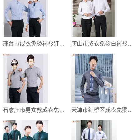
邢台市成衣免烫衬衫订做价格,邢台品牌全棉衬衫图片定制厂家
唐山市成衣免烫白衬衫定制,唐山单位男女新款衬衫图片订做
石家庄市男女款成衣免烫衬衫订制:价格_地址_那家好
天津市红桥区成衣免烫衬衫定制,红桥区纯棉免熨衬衣订做