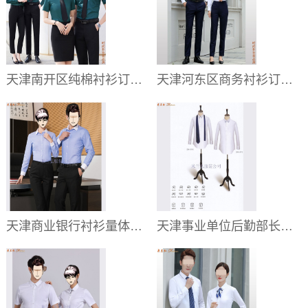
天津南开区纯棉衬衫订做:价格_品牌_那家好
天津河东区商务衬衫订制:价格_纯棉_男女士
天津商业银行衬衫量体定制,天津股份银行衬衫上门订做公司
天津事业单位后勤部长袖衬衫定制,天津服务中心职员衬衫订做