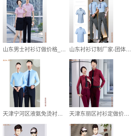
山东男士衬衫订做价格_纯棉正装衬衣报价明细
山东衬衫订制厂家-团体商务纯棉免烫衬衫订做免费量体
天津宁河区液氨免烫衬衫定制,宁河区成衣免烫衬衫订做
天津东丽区衬衫定做价格,东丽区纯棉长袖衬衫订制商家