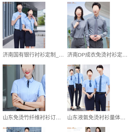
济南国有银行衬衫定制_银行职业工装衬衫订做_纯棉透气
济南DP成衣免烫衬衫定制公司推荐_男女商务免烫衬衣定做价格
山东免烫竹纤维衬衫订制价格-夏季透气工装衬衣厂家直销
山东液氨免烫衬衫量体订制-成衣DP处理厂家地址电话