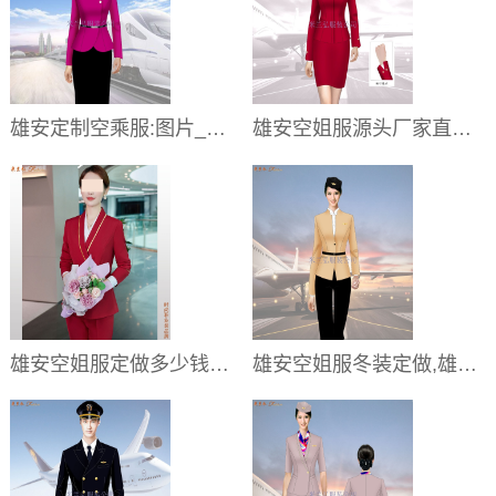
雄安定制空乘服:图片_优惠价_工期_工厂
雄安空姐服源头厂家直销,雄安性价比高空姐服定做公司
雄安空姐服定做多少钱一套,雄安空乘服订制价格
雄安空姐服冬装定做,雄安秋季空姐服订制