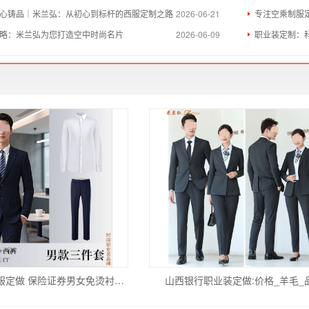
心铸品｜米兰弘：从初心到标杆的西服定制之路
2026-06-21
专注空乘制服
略：米兰弘为您打造空中时尚名片
2026-06-09
职业装定制：
银行金融工作服定做 保险证券男女免烫衬衫西装团体工装
山西银行职业装定做:价格_羊毛_