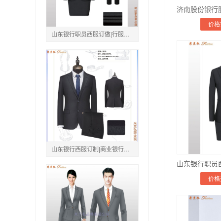
价格
山东银行职员西服订做|行服定制_深色商务套装|厂家直销_上门量体
山东银行西服订制|商业银行工装|羊毛套装_图片/价格_免费量体设计
价格