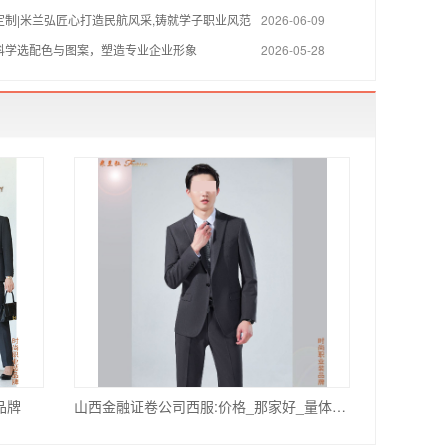
定制|米兰弘匠心打造民航风采,铸就学子职业风范
2026-06-09
科学选配色与图案，塑造专业企业形象
2026-05-28
品牌
山西金融证卷公司西服:价格_那家好_量体定做