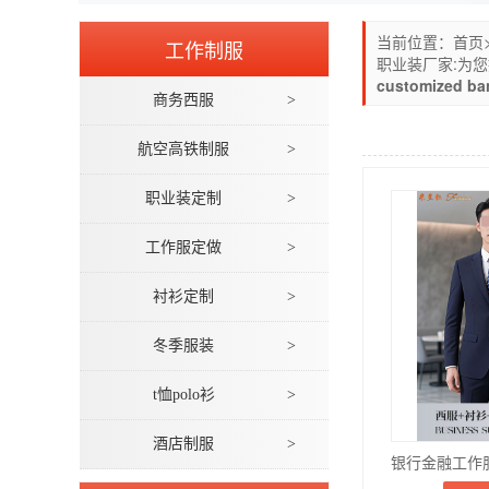
当前位置：
首页
工作制服
职业装厂家:为
customized ba
商务西服
>
航空高铁制服
>
职业装定制
>
工作服定做
>
衬衫定制
>
冬季服装
>
t恤polo衫
>
酒店制服
>