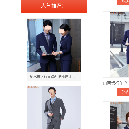
价格
人气推荐：
衡水市银行面试西服套装订做,衡水银行柜台员工工服定制
价格