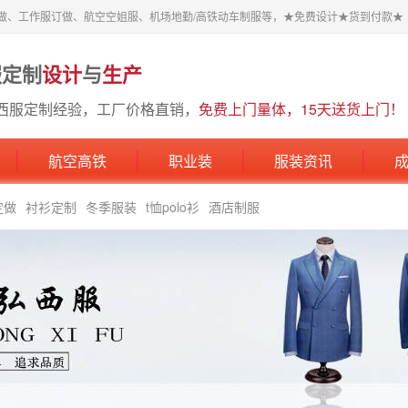
做、工作服订做、航空空姐服、机场地勤/高铁动车制服等，★免费设计★货到付款★
服定制
设计
与
生产
西服定制经验，工厂价格直销，
免费上门量体，15天送货上门！
航空高铁
职业装
服装资讯
定做
衬衫定制
冬季服装
t恤polo衫
酒店制服