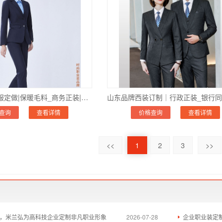
山东秋冬季西服定做|保暖毛料_商务正装|银行/证券同款_订制热线
查询
查看详情
价格查询
查看详情
<<
1
2
3
>>
，米兰弘为高科技企业定制非凡职业形象
2026-07-28
企业职业装定