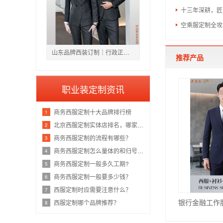
十三年深耕，匠
空乘服定制全攻
山东品牌西装订制｜行政正装_银行同款｜羊毛西服定制_价格透明
推荐产品
职业装定制资讯
商务西服定制十大品牌排行榜
1
北京西服定制实体店排名，哪家好？
2
商务西服定制的流程有哪些？
3
商务西服定制怎么量体的和归号方法？
4
商务西服定制一般多久工期?
5
商务西服定制一般要多少钱？
6
西服定制时应需要注意什么？
7
西服定制哪个品牌推荐？
8