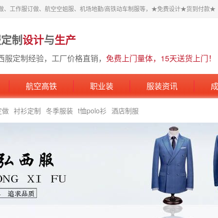
做、工作服订做、航空空姐服、机场地勤/高铁动车制服等，★免费设计★货到付款★
服定制
设计
与
生产
西服定制经验，工厂价格直销，
免费上门量体，15天送货上门！
航空高铁
职业装
服装资讯
定做
衬衫定制
冬季服装
t恤polo衫
酒店制服