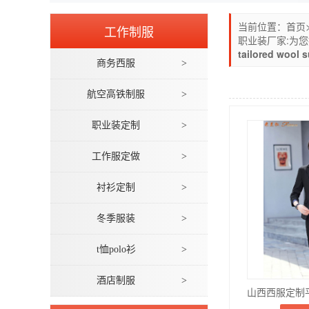
当前位置：
首页
工作制服
职业装厂家:为
tailored wool s
商务西服
>
航空高铁制服
>
职业装定制
>
工作服定做
>
衬衫定制
>
冬季服装
>
t恤polo衫
>
酒店制服
>