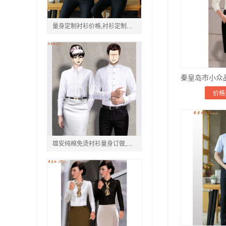
量身定制衬衫价格,衬衫定制一般多少钱
价格
雄安纯棉免烫衬衫量身订做,雄安液氨免烫衬衫量体定制