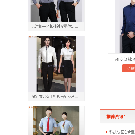
天津和平区长袖衬衫量体定做:厂商_图片_那家好
雄安涤棉衬
价格
保定市男女士衬衫搭配图片订做,保定品牌正装衬衫定制
推荐资讯：
科技与匠心合璧