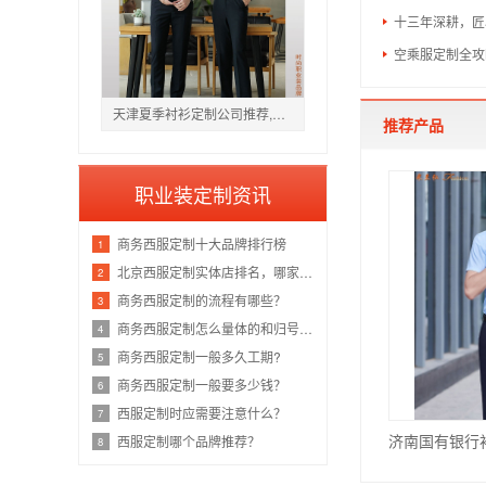
十三年深耕，匠
空乘服定制全攻
天津夏季衬衫定制公司推荐,天津短袖衬衫订做品牌那家好
推荐产品
职业装定制资讯
商务西服定制十大品牌排行榜
1
北京西服定制实体店排名，哪家好？
2
商务西服定制的流程有哪些？
3
商务西服定制怎么量体的和归号方法？
4
商务西服定制一般多久工期?
5
商务西服定制一般要多少钱？
6
西服定制时应需要注意什么？
7
西服定制哪个品牌推荐？
8