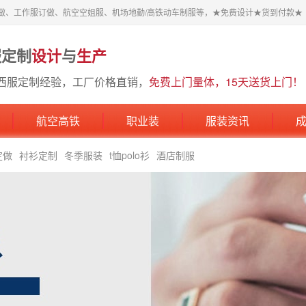
做、工作服订做、航空空姐服、机场地勤/高铁动车制服等，★免费设计★货到付款★
服定制
设计
与
生产
西服定制经验，工厂价格直销，
免费上门量体，15天送货上门！
航空高铁
职业装
服装资讯
定做
衬衫定制
冬季服装
t恤polo衫
酒店制服