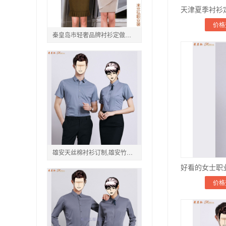
价格
秦皇岛市轻奢品牌衬衫定做价格,秦皇岛大品牌衬衫订做商家
雄安天丝棉衬衫订制,雄安竹纤维衬衫订制
价格