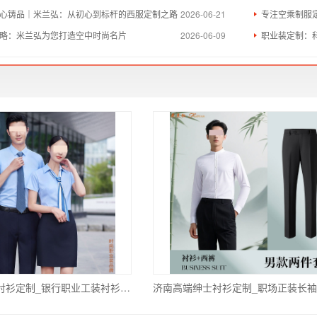
心铸品｜米兰弘：从初心到标杆的西服定制之路
2026-06-21
专注空乘制服
略：米兰弘为您打造空中时尚名片
2026-06-09
职业装定制：
济南国有银行衬衫定制_银行职业工装衬衫订做_纯棉透气