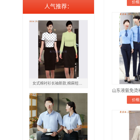
价格
人气推荐：
女式棉衬衫长袖新款,棉麻短袖衬衣女款图片
价格