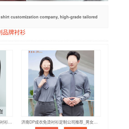
shirt customization company, high-grade tailored
制品牌衬衫
济南高端绅士衬衫定制_职场正装长袖衬衫定作_合身挺括
济南DP成衣免烫衬衫定制公司推荐_男女商务免烫衬衣定做价格