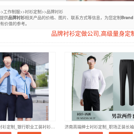
>>
工作制服
>>
衬衫定制
>>
品牌衬衫
您提供
品牌衬衫
相关产品的价格、图片、联系方式等信息，为您定制
Brand 
有价值的参考。
品牌衬衫定做公司,高级量身定
济南国有银行衬衫定制_银行职业工装衬衫订做_纯棉透气