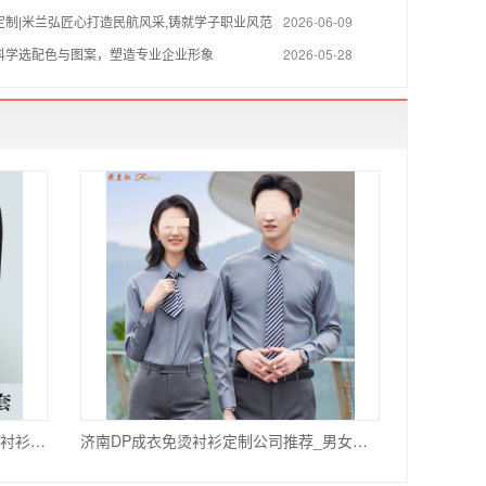
定制|米兰弘匠心打造民航风采,铸就学子职业风范
2026-06-09
科学选配色与图案，塑造专业企业形象
2026-05-28
济南高端绅士衬衫定制_职场正装长袖衬衫定作_合身挺括
济南DP成衣免烫衬衫定制公司推荐_男女商务免烫衬衣定做价格