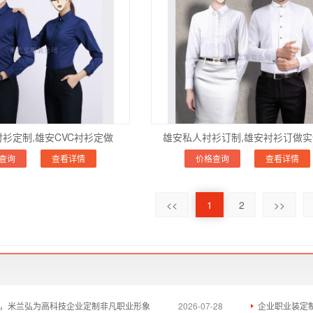
衫定制,雄安CVC衬衫定做
雄安私人衬衫订制,雄安衬衫订做
查询
查看详情
价格查询
查看详情
<<
1
2
>>
，米兰弘为高科技企业定制非凡职业形象
2026-07-28
企业职业装定