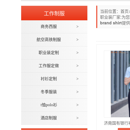
当前位置：
首页
工作制服
职业装厂家:为
brand shirt
提供
商务西服
>
航空高铁制服
>
职业装定制
>
工作服定做
>
衬衫定制
>
冬季服装
>
t恤polo衫
>
酒店制服
>