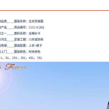
棉品质
_____服装名称：北京劳保
服
202
2
-
格产品
_____商品编号：
9-28Q
分之一
_____面料名称：全棉纱卡
京河北
_____定做工期：15天或协商
月质保
_____服装配置：
上衣
+裤子
货上门
_____服装颜色：
时尚拼
色
L、XL、2XL、3XL、4XL
、
5XL