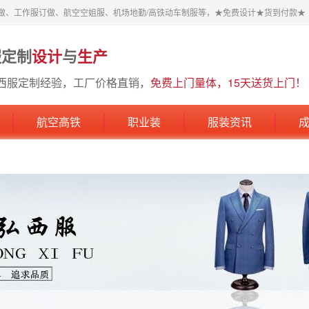
做、工作服订做、航空空姐服、机场地勤/高铁动车制服等，★免费设计★货到付款★
服定制
设计
与
生产
西服定制经验，工厂价格直销，
免费上门量体，15天送货上门！
航空高铁
职业装
服装资讯