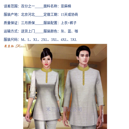
误差范围：百分之一
_____面料名称：亚麻棉
服装产地：北京河北
_____定做工期：15天或协商
质量保证：三月质保
_____服装配置：
上衣
+裤子
运输方式：送货上门
_____服装颜色：灰、蓝、咖
服装尺码：
M、L、XL、2XL、3XL、4XL
、
5XL