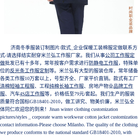
济南冬季服装订制图片/款式_企业保暖工装棉服定做联系方
式-请选择结实耐穿米兰弘工作服厂家。我们从事
公司工作服定
做
批发已有十多年，常年按客户需求进行
防静电工作服
，特殊单
位的
反光条工作服定制
等。米兰弘有大型的服装仓库，常年储备
各类工作服10万套以上，号型齐全、厂家平价直销。款式有工厂
涤棉短袖工程服
、工程
纯棉长袖工作服
、房地产物业
品牌工作
服
、汽车
4S店工作服
等，价格低至79元/套起。我们生产的服装
质量符合国标GB18401-2010，做工讲究、物美价廉，米兰弘全
体同仁欢迎您的到来！Jinan winter clothing customization
pictures/styles _ corporate warm workwear cotton jacket customization
contact information-Please choose Milanho. The quality of the clothing
we produce conforms to the national standard GB18401-2010, with