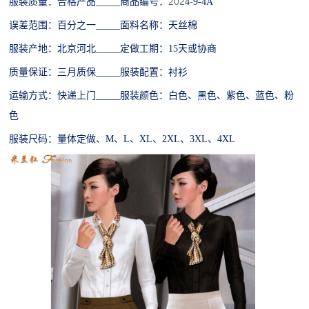
202
-
服装质量：合格产品
_____商品编号：
4
9-4A
误差范围：百分之一
_____面料名称：天丝棉
服装产地：北京河北
_____定做工期：15天或协商
质量保证：三月质保
_____服装配置：衬衫
运输方式：
快递
上门
_____服装颜色：
白色、黑色、紫色、蓝色、粉
色
服装尺码：
量体定做、
M、L、XL、2XL、3XL、4XL