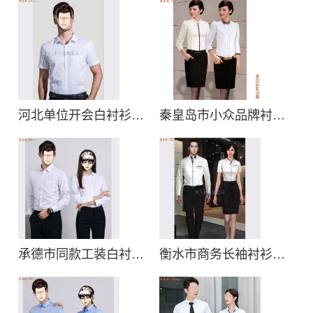
河北单位开会白衬衫款式定做:团体_价格_供应商
秦皇岛市小众品牌衬衫款式定制,秦皇岛新款男女衬衫订制
承德市同款工装白衬衫订制价位，承德通用长袖衬衫定做电话
衡水市商务长袖衬衫定制价格,衡水男女款衬衣定制电话