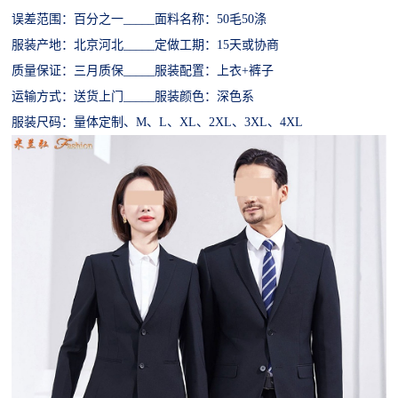
误差范围：百分之一
_____面料名称：50毛50涤
服装产地：北京河北
_____定做工期：15天或协商
质量保证：三月质保
_____服装配置：
上衣
+裤子
运输方式：送货上门
_____服装颜色：
深色系
服装尺码：
量体定制、
M、L、XL、2XL、3XL、4XL