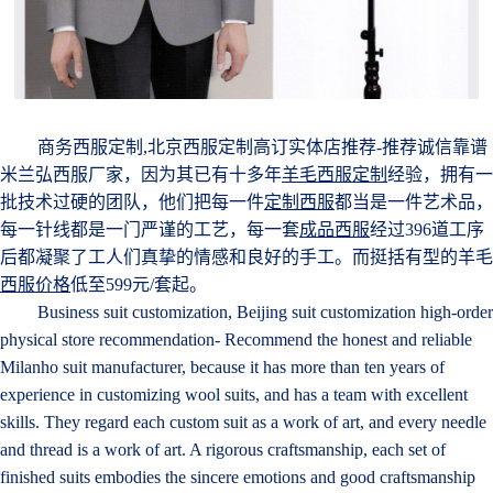
商务西服定制,北京西服定制高订实体店推荐-推荐诚信靠谱
米兰弘西服厂家，因为其已有十多年
羊毛西服定制
经验，拥有一
批技术过硬的团队，他们把每一件
定制西服
都当是一件艺术品，
每一针线都是一门严谨的工艺，每一套
成品西服
经过396道工序
后都凝聚了工人们真挚的情感和
良好
的手工。而挺括有型的羊毛
西服价格
低至599元/套起。
Business suit customization, Beijing suit customization high-order
physical store recommendation
- Recommend the honest and reliable
Milanho suit manufacturer, because it has more than ten years of
experience in customizing wool suits, and has a team with excellent
skills. They regard each custom suit as a work of art, and every needle
and thread is a work of art. A rigorous craftsmanship, each set of
finished suits embodies the sincere emotions and good craftsmanship